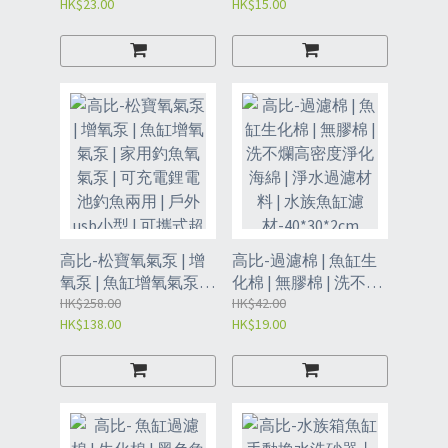
HK$23.00
HK$15.00
氧氣磐石 | 魚缸增氧氣
| 海鹽礦物鹽 | 殺菌鹽-
盤 - 5釐米氣盤
球鹽500G（AHV）
（AHY）
高比-松寶氧氣泵 | 增
高比-過濾棉 | 魚缸生
氧泵 | 魚缸增氧氣泵 |
化棉 | 無膠棉 | 洗不爛
家用釣魚氧氣泵 | 可充
HK$258.00
高密度淨化海綿 | 淨水
HK$42.00
HK$138.00
HK$19.00
電鋰電池釣魚兩用 | 戶
過濾材料 | 水族魚缸濾
外usb小型 | 可攜式超
材-40*30*2cm
靜音 （AHO）
（AHN）