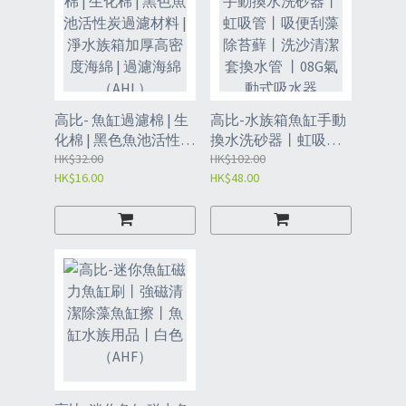
高比- 魚缸過濾棉 | 生
高比-水族箱魚缸手動
化棉 | 黑色魚池活性炭
換水洗砂器丨虹吸管
過濾材料 | 淨水族箱加
HK$32.00
丨吸便刮藻除苔蘚丨
HK$102.00
HK$16.00
HK$48.00
厚高密度海綿 | 過濾海
洗沙清潔套換水管 丨
綿 （AHL）
08G氣動式吸水器
（AHI）