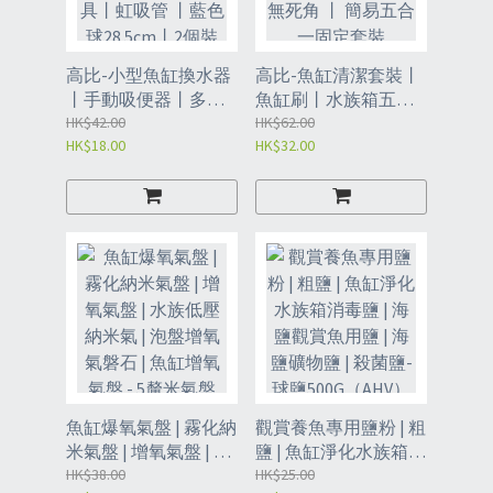
高比-小型魚缸換水器
高比-魚缸清潔套裝丨
丨手動吸便器丨多功
魚缸刷丨水族箱五合
能迷你小換水器丨除
HK$42.00
一清潔工具丨漁網刮
HK$62.00
HK$18.00
HK$32.00
便清潔用具丨虹吸管
藻刀清潔無死角 丨 簡
丨藍色球28.5cm丨2個
易五合一固定套裝
裝（AHA）
（AHK）
魚缸爆氧氣盤 | 霧化納
觀賞養魚專用鹽粉 | 粗
米氣盤 | 增氧氣盤 | 水
鹽 | 魚缸淨化水族箱消
族低壓納米氣 | 泡盤增
HK$38.00
毒鹽 | 海鹽觀賞魚用鹽
HK$25.00