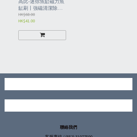
高比-迷你魚缸磁力魚
缸刷丨強磁清潔除藻
魚缸擦丨魚缸水族用
HK$68.00
HK$41.00
品丨白色（AHF）
聯絡我們
/ (852) 31077500
客服專線