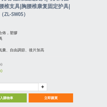
腰椎支具|胸腰椎康复固定护具|
ZL-SW05）
合佈，塑膠
碼
氣囊、自由調節、後片加高
00
00
入購物車
立即購買