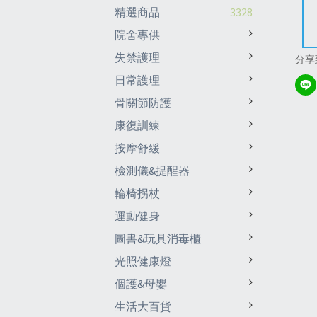
精選商品
3328
院舍專供
失禁護理
分享
日常護理
骨關節防護
康復訓練
按摩舒緩
檢測儀&提醒器
輪椅拐杖
運動健身
圖書&玩具消毒櫃
光照健康燈
個護&母嬰
生活大百貨