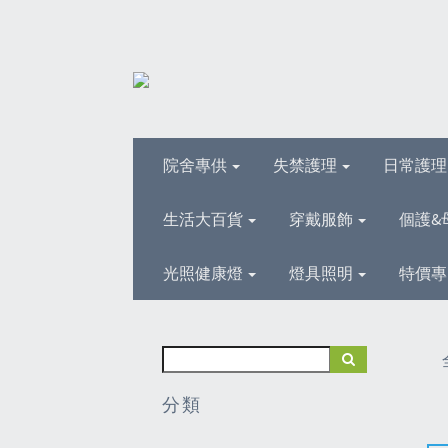
院舍專供
失禁護理
日常護
生活大百貨
穿戴服飾
個護&
光照健康燈
燈具照明
特價專
分類