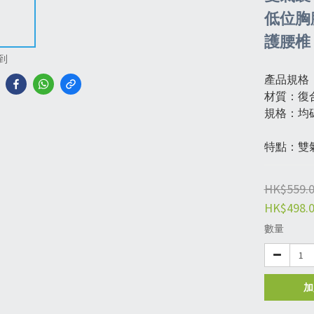
低位胸
護腰椎（
到
產品規格
材質：復
規格：均
特點：雙
HK$559.
HK$498.
數量
加