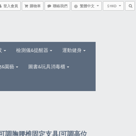
登入會員
購物車
聯絡我們
繁體中文
$ HKD
杖
檢測儀&提醒器
運動健身
物&園藝
圖書&玩具消毒櫃
可調胸腰椎固定支具|可調高位