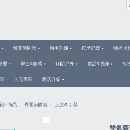
理
骨關節防護
康復訓練
按摩舒緩
輪椅拐
母嬰
辦公&數碼
休閒戶外
禮品&裝飾
寵
區
10元專區
商店介紹
全部商品
骨關節防護
上肢牽引器
雙氣囊