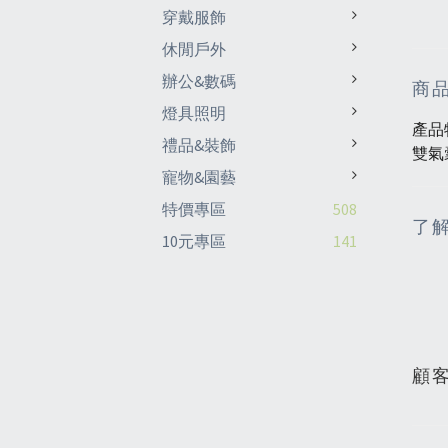
穿戴服飾
休閒戶外
辦公&數碼
商
燈具照明
產品
禮品&裝飾
雙氣
寵物&園藝
特價專區
508
了
10元專區
141
顧