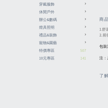
穿戴服飾
休閒戶外
商
辦公&數碼
燈具照明
1.
禮品&裝飾
2.
寵物&園藝
包裝
特價專區
507
10元專區
141
注：
了