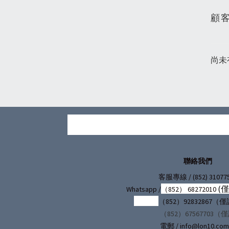
顧
尚未
聯絡我們
/ (852) 31077
客服專線
(
Whatsapp /
（852） 68272010
（852）92832867
（852）67567703（
電郵 / info@lon10.com