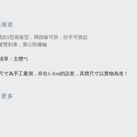
品描述
舒適款S型座板型，脚踏板可拆，扶手可掀起
.前後雙刹車，實心防爆輪
清單：主體*1
尺寸為手工量測，存在1-3cm的誤差，具體尺寸以實物為准！
解更多