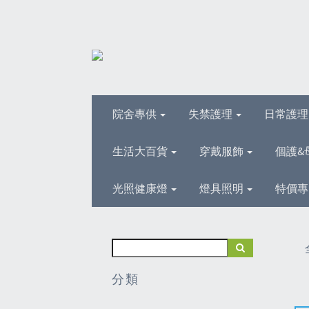
院舍專供
失禁護理
日常護
生活大百貨
穿戴服飾
個護&
光照健康燈
燈具照明
特價專
分類