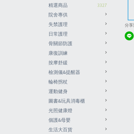
精選商品
3327
院舍專供
失禁護理
分享
日常護理
骨關節防護
康復訓練
按摩舒緩
檢測儀&提醒器
輪椅拐杖
運動健身
圖書&玩具消毒櫃
光照健康燈
個護&母嬰
生活大百貨