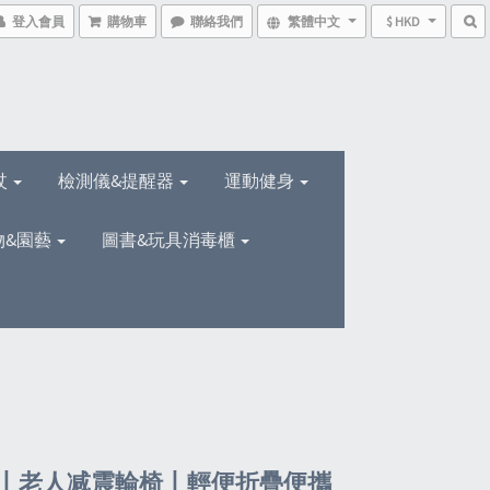
登入會員
購物車
聯絡我們
繁體中文
$ HKD
杖
檢測儀&提醒器
運動健身
物&園藝
圖書&玩具消毒櫃
丨老人减震輪椅丨輕便折疊便攜