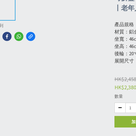
丨老年人
產品規格
到
材質：鋁
坐寬：46
坐高：46
後輪：20
展開尺寸：9
HK$2,458
HK$2,380
數量
加