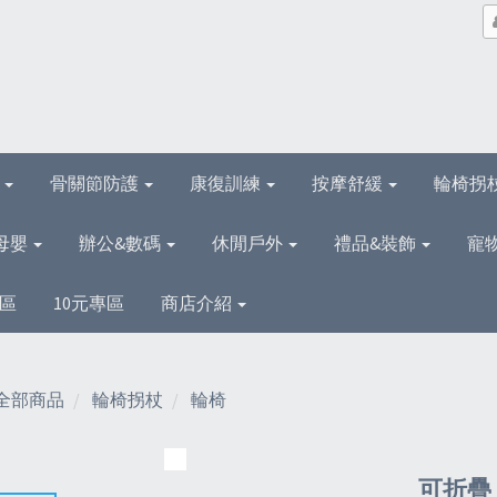
理
骨關節防護
康復訓練
按摩舒緩
輪椅拐
母嬰
辦公&數碼
休閒戶外
禮品&裝飾
寵
區
10元專區
商店介紹
全部商品
輪椅拐杖
輪椅
可折疊