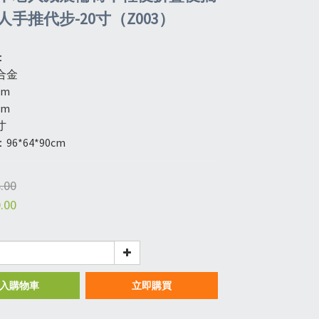
手推代步-20寸（Z003）
：
合金
cm
cm
寸
6*64*90cm
.00
.00
入購物車
立即購買