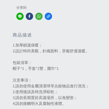
分享到
商品描述
1.加厚鎖溫保暖；
2.設計時尚美觀，針織面料，穿戴舒適溫暖。
包裝清單：
帽子*1，手套*1雙，圍巾*1
注意事項：
1.請勿使用金屬清潔球等尖銳物品進行清洗；
2.使用後請及時洗淨晾乾；
3.請勿長期置於高溫場所，以免變形；
4.請勿接觸明火及腐蝕性液體。