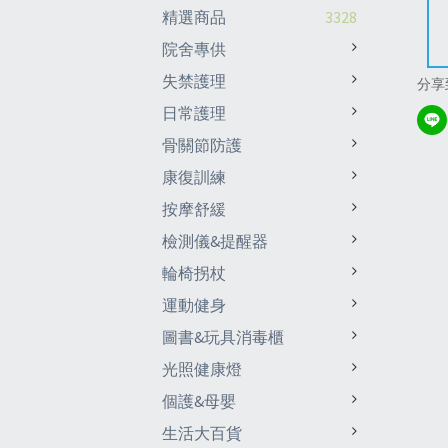
精選商品
3328
院舍專供
失禁護理
分享
日常護理
骨關節防護
康復訓練
按摩舒緩
檢測儀&提醒器
輪椅拐杖
運動健身
圖書&玩具消毒櫃
光照健康燈
個護&母嬰
生活大百貨