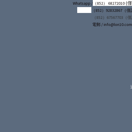
(
Whatsapp /
（852） 68272010
（852）92832867
（852）67567703（
電郵 / info@lon10.com