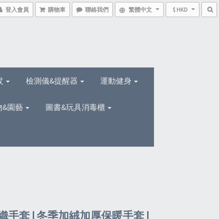
登入會員
購物車
聯絡我們
繁體中文
$ HKD
杖
檢測儀&提醒器
運動健身
物&園藝
圖書&玩具消毒櫃
織手套 | 冬季加絨加厚保暖手套 |