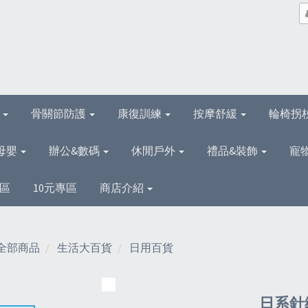
理
骨關節防護
康復訓練
按摩舒緩
輪椅拐
母嬰
辦公&數碼
休閒戶外
禮品&裝飾
寵
區
10元專區
商店介紹
全部商品
生活大百貨
日用百貨
日系針