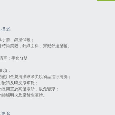
品描述
加厚手套，鎖溫保暖；
設計時尚美觀，針織面料，穿戴舒適溫暖。
清單：手套*1雙
事項：
請勿使用金屬清潔球等尖銳物品進行清洗；
使用後請及時洗淨晾乾；
請勿長期置於高溫場所，以免變形；
請勿接觸明火及腐蝕性液體。
解更多