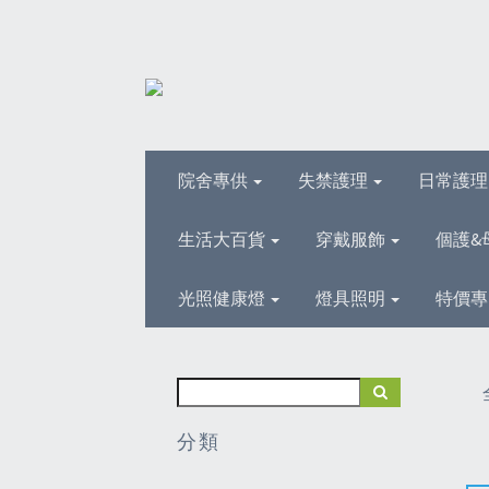
院舍專供
失禁護理
日常護
生活大百貨
穿戴服飾
個護&
光照健康燈
燈具照明
特價專
分類