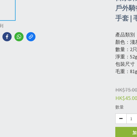
戶外騎
手套 |
到
產品類別
顏色：淺
數量：2
淨重：52
包裝尺寸：1
毛重：81
HK$75.0
HK$45.0
數量
加