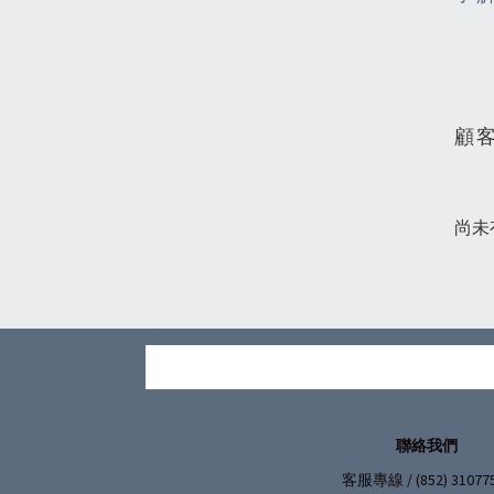
顧
尚未
聯絡我們
/ (852) 31077
客服專線