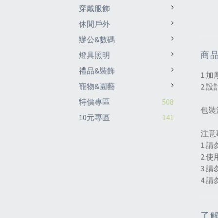
穿戴服飾
休閒戶外
辦公&數碼
商
燈具照明
禮品&裝飾
1.
寵物&園藝
2.
特價專區
508
包裝
10元專區
141
注意
1.
2.
3.
4.
了