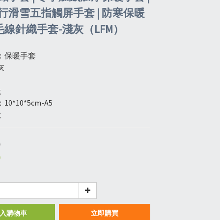
行滑雪五指觸屏手套 | 防寒保暖
 毛線針織手套-淺灰（LFM）
：保暖手套
灰
只
g
0*10*5cm-A5
g
0
0
入購物車
立即購買