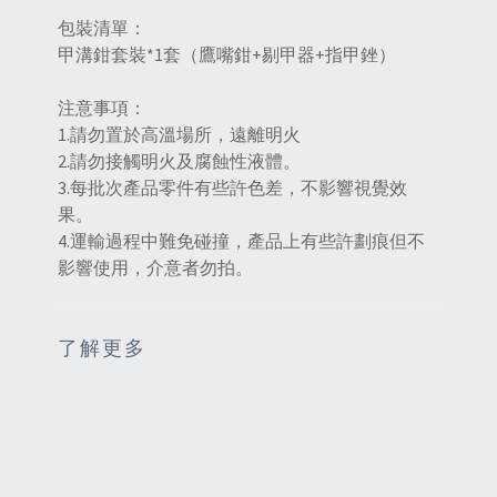
包裝清單：
甲溝鉗套裝*1套（鷹嘴鉗+剔甲器+指甲銼）
注意事項：
1.請勿置於高溫場所，遠離明火
2.請勿接觸明火及腐蝕性液體。
3.每批次產品零件有些許色差，不影響視覺效
果。
4.運輸過程中難免碰撞，產品上有些許劃痕但不
影響使用，介意者勿拍。
了解更多