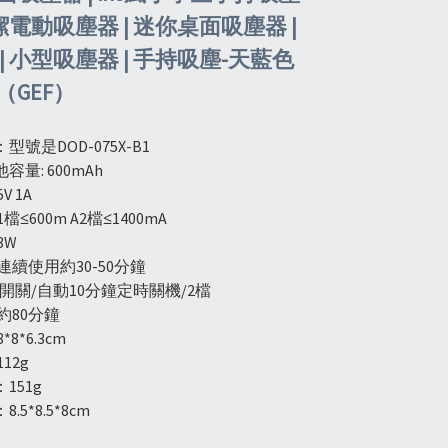
清潔電動吸塵器 | 迷你桌面吸塵器 |
| 小型吸塵器 | 手持吸塵-天藍色
（GEF）
號是DOD-075X-B1
量: 600mAh
V 1A
檔≤600m A2檔≤1400mA
3W
連續使用約30-50分鐘
 開關/自動10分鐘定時關機/2檔
約80分鐘
8*6.3cm
12g
151g
5*8.5*8cm