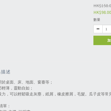
HK$158.
HK$98.0
數量
加
品描述
可用於桌面、床、地面、窗臺等；
小巧輕薄，靈動自如；
大吸力，可以輕鬆吸走灰塵，紙屑，橡皮擦屑，毛髮。瓜子皮等常
清單：