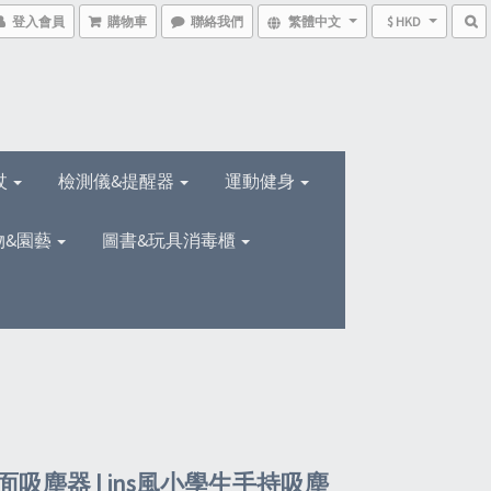
登入會員
購物車
聯絡我們
繁體中文
$ HKD
杖
檢測儀&提醒器
運動健身
物&園藝
圖書&玩具消毒櫃
吸塵器 | ins風小學生手持吸塵