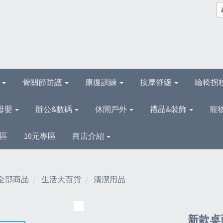
理
骨關節防護
康復訓練
按摩舒緩
輪椅拐
母嬰
辦公&數碼
休閒戶外
禮品&裝飾
寵
區
10元專區
商店介紹
全部商品
生活大百貨
清潔用品
新款桌面