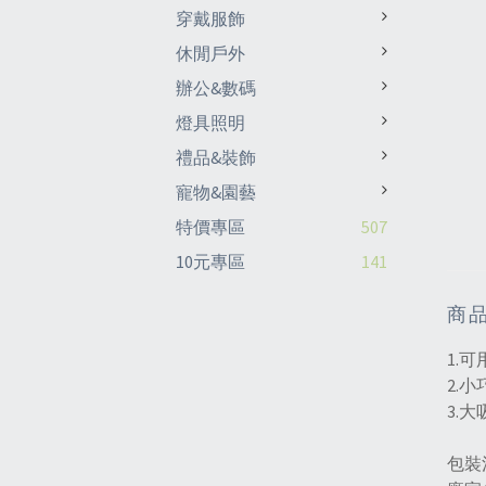
穿戴服飾
休閒戶外
辦公&數碼
燈具照明
禮品&裝飾
寵物&園藝
特價專區
507
10元專區
141
商
1.
2.
3.
包裝