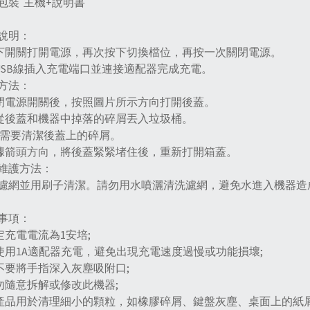
包裝 主機+說明書
說明：
按下開關打開電源，再次按下切換檔位，再按一次關閉電源。
將USB線插入充電端口並連接適配器完成充電。
方法：
關閉電源開關後，按照圖片所示方向打開後蓋。
將從後蓋和機器中掉落的碎屑丟入垃圾桶。
:需要清潔後蓋上的碎屑。
根據箭頭方向，將後蓋緊緊堵住後，重新打開箱蓋。
維護方法：
濾網並用刷子清潔。請勿用水噴灑清洗濾網，避免水進入機器造
事項：
額定充電電流為1安培;
請使用1A適配器充電，避免出現充電速度過慢或功能損壞;
請不要將手指深入灰塵吸附口;
請勿隨意拆解或修改此機器;
本產品用於清理細小的顆粒，如橡膠碎屑、鍵盤灰塵、桌面上的紙