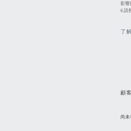
影響
6.
了
顧
尚未