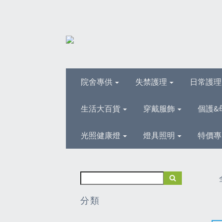
院舍專供
失禁護理
日常護
生活大百貨
穿戴服飾
個護&
光照健康燈
燈具照明
特價專
分類