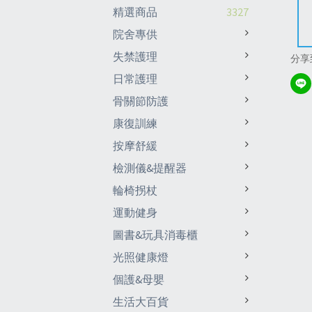
精選商品
3327
院舍專供
失禁護理
分享
日常護理
骨關節防護
康復訓練
按摩舒緩
檢測儀&提醒器
輪椅拐杖
運動健身
圖書&玩具消毒櫃
光照健康燈
個護&母嬰
生活大百貨