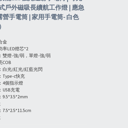
式戶外磁吸長續航工作燈 | 應急
 露營手電筒 | 家用手電筒- 白色
8）
合金
率LED燈芯*2
雙燈-強/弱，單燈-強/弱
COB
：白光/紅光/紅藍光閃
Type-c快充
：4個指示燈
USB充電
.5*3.5*2mm
g
5*2.5*11.5cm
g