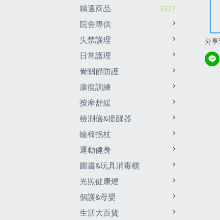
精選商品
3327
院舍專供
失禁護理
分享
日常護理
骨關節防護
康復訓練
按摩舒緩
檢測儀&提醒器
輪椅拐杖
運動健身
圖書&玩具消毒櫃
光照健康燈
個護&母嬰
生活大百貨