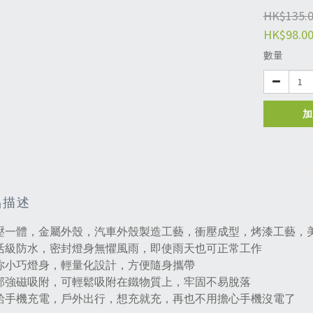
HK$135.
HK$98.0
數量
加
品描述
衝壓一體，金屬外殼，汽車外殼製造工藝，衝壓成型，烤漆工藝，
生活級防水，密封燈身無懼風雨，即使雨天也可正常工作
迷你小巧燈身，輕量化設計，方便隨身攜帶
尾部強磁吸附，可輕鬆吸附在鐵物質上，牢固不易脫落
可給手機充電，戶外出行，想充就充，再也不用擔心手機沒電了