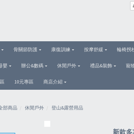
理
骨關節防護
康復訓練
按摩舒緩
輪椅拐
母嬰
辦公&數碼
休閒戶外
禮品&裝飾
寵
區
10元專區
商店介紹
全部商品
休閒戶外
登山&露營用品
新款多