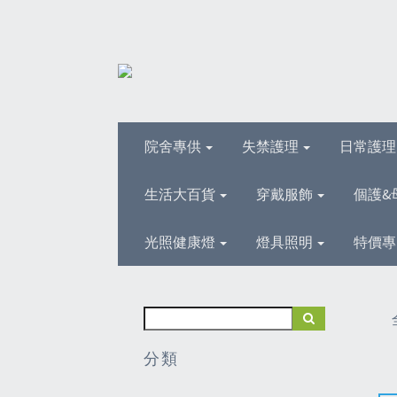
院舍專供
失禁護理
日常護
生活大百貨
穿戴服飾
個護&
光照健康燈
燈具照明
特價專
分類