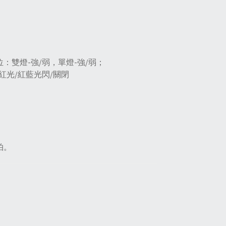
：雙燈-強/弱，單燈-強/弱；
紅光/紅藍光閃/關閉
拍。