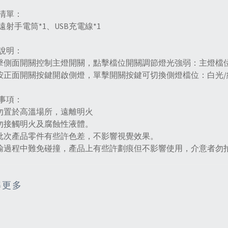
清單：
遠射手電筒*1、USB充電線*1
說明：
單擊側面開關控制主燈開關，點擊檔位開關調節燈光強弱：主燈檔位
長按正面開關按鍵開啟側燈，單擊開關按鍵可切換側燈檔位：白光/
事項：
請勿置於高溫場所，遠離明火
請勿接觸明火及腐蝕性液體。
每批次產品零件有些許色差，不影響視覺效果。
運輸過程中難免碰撞，產品上有些許劃痕但不影響使用，介意者勿
解更多