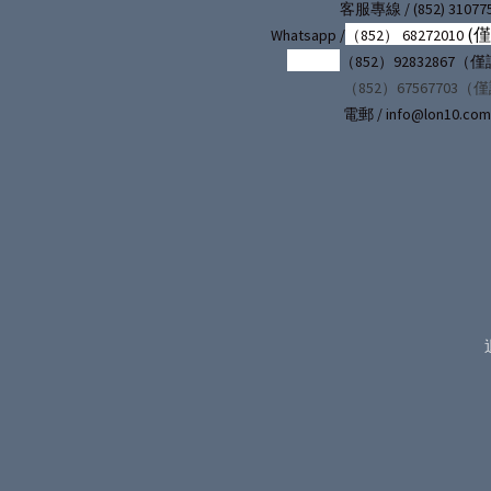
/ (852) 31077
客服專線
(
Whatsapp /
（852） 68272010
（852）92832867
（852）67567703（
電郵 / info@lon10.com