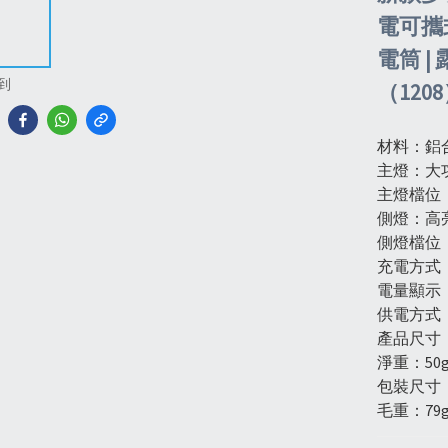
電可攜
電筒 |
到
（120
材料：鋁
主燈：大功
主燈檔位：
側燈：高亮
側燈檔位
充電方式：
電量顯示
供電方式：
產品尺寸：9
淨重：50
包裝尺寸：7.
毛重：79