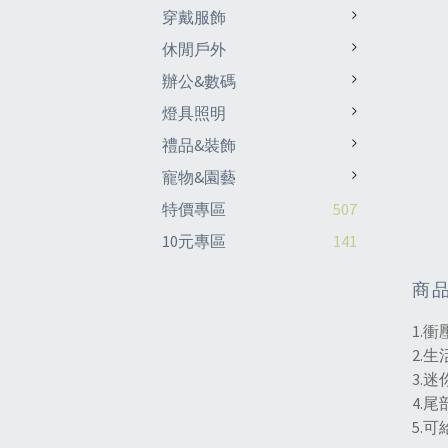
穿戴服飾
休閒戶外
辦公&數碼
燈具照明
禮品&裝飾
寵物&園藝
特價專區
507
10元專區
141
商
1.
2.
3.
4.
5.