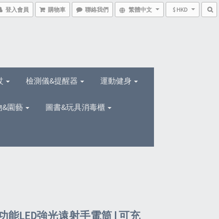
登入會員
購物車
聯絡我們
繁體中文
$ HKD
杖
檢測儀&提醒器
運動健身
物&園藝
圖書&玩具消毒櫃
功能LED強光遠射手電筒 | 可充