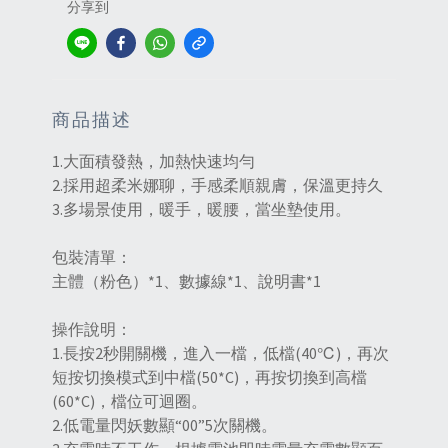
分享到
商品描述
1.大面積發熱，加熱快速均勻
2.採用超柔米娜聊，手感柔順親膚，保溫更持久
3.多場景使用，暖手，暖腰，當坐墊使用。
包裝清單：
主體（粉色）*1、數據線*1、說明書*1
操作說明：
1.長按2秒開關機，進入一檔，低檔(40℃)，再次
短按切換模式到中檔(50*C)，再按切換到高檔
(60*C)，檔位可迴圈。
2.低電量閃妖數顯“00”5次關機。