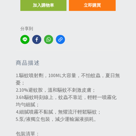
加入購物車
立即購買
分享到
商品描述
1.驅蚊噴射劑，100ML大容量，不怕蚊蟲，夏日無
憂；
2.10%避蚊胺，溫和驅蚊不刺激皮膚；
3.6h驅蚊時刻線上，蚊蟲不靠近，輕輕一噴霧化
均勻細膩；
4.細膩噴霧不黏膩，無懼流汗輕鬆驅蚊；
5.泵/液獨立包裝，減少運輸漏液損耗。
包裝清單：