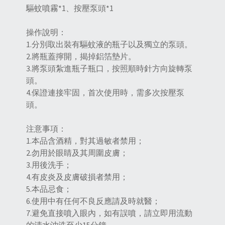
驅蚊噴霧*1、按壓泵頭*1
操作說明：
1.分別取出裝有驅蚊液的瓶子以及獨立的泵頭。
2.將瓶蓋擰開，揭掉鋁箔墊片。
3.將泵頭紮進瓶子瓶口，按照順時針方向旋轉泵
頭。
4.保證連接牢固，首次使用時，需多次按壓泵
頭。
注意事項：
1.本品含酒精，對其過敏者禁用；
2.勿用於眼睛及其周圍皮膚；
3.用後洗手；
4.有皮炎及皮膚破損者禁用；
5.本品忌食；
6.使用中有任何不良反應請及時就醫；
7.避免直接噴入眼內，如有誤噴，請立即用流動